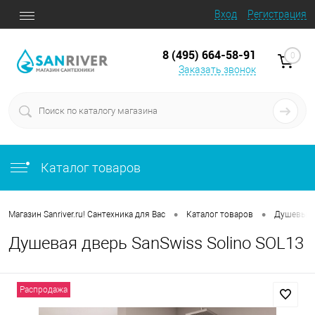
Вход
Регистрация
8 (495) 664-58-91
0
Заказать звонок
Каталог товаров
•
•
Магазин Sanriver.ru! Сантехника для Вас
Каталог товаров
Душевые 
Душевая дверь SanSwiss Solino SOL13
Распродажа