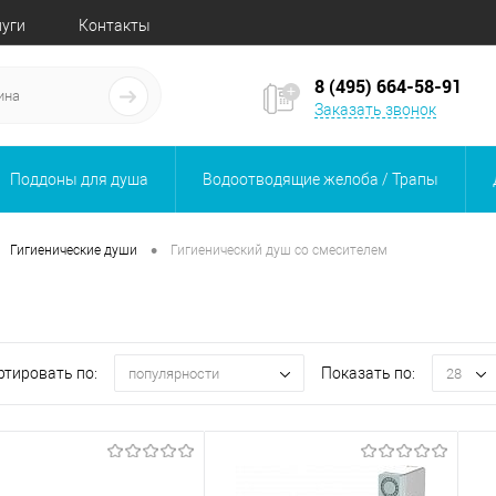
луги
Контакты
8 (495) 664-58-91
Заказать звонок
Поддоны для душа
Водоотводящие желоба / Трапы
•
Гигиенические души
Гигиенический душ со смесителем
ртировать по:
Показать по:
популярности
28