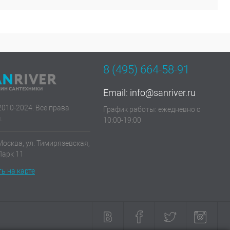
т :
Цвет :
олото
Бронза
8 (495) 664-58-91
Email:
info@sanriver.ru
2010-2024. Все права
График работы: ежедневно с
.
10:00-19:00
Москва, ул. Тимирязевская,
 Парк 11
ь на карте