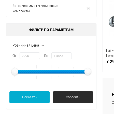
Встраиваемые гигиенические
36
комплекты
ФИЛЬТР ПО ПАРАМЕТРАМ
Розничная цена
Гиги
От
До
Lema
7 2
К
Показать
Сбросить
клик
С
В