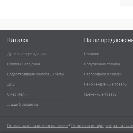
Цвет
Хр
Каталог
Наши предложен
Душевые ограждения
Новинки
Поддоны для душа
Популярные товары
Водоотводящие желоба / Трапы
Распродажи и скидки
Душ
Рекомендуемые товары
Смесители
Уцененные товары
... Ещё 6 разделов
Пользовательское соглашение
/
Политика конфиденциальност