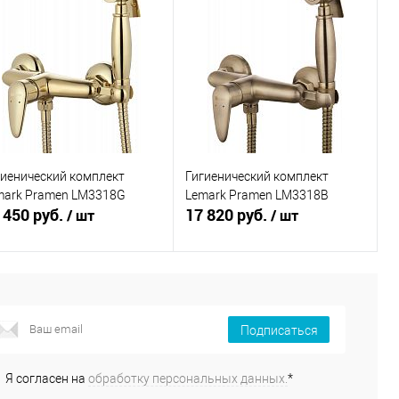
гиенический комплект
Гигиенический комплект
mark Pramen LM3318G
Lemark Pramen LM3318B
 450 руб.
17 820 руб.
/ шт
/ шт
В корзину
В корзину
Подписаться
Купить в 1
Сравнение
Купить в 1
Сравнение
к
клик
Я согласен на
обработку персональных данных.
*
В избранное
В наличии
В избранное
В наличии