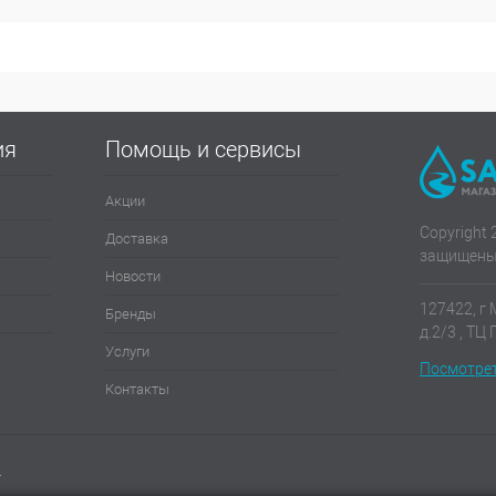
 :
Цвет :
Цве
ом
Хром
З
ия
Помощь и сервисы
Акции
Copyright 
Доставка
защищены
Новости
127422, г 
Бренды
д.2/3 , ТЦ
Услуги
Посмотрет
Контакты
и