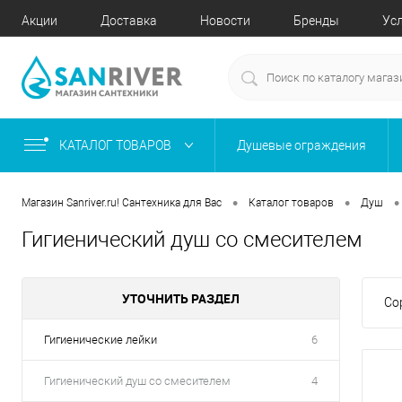
Акции
Доставка
Новости
Бренды
Ус
КАТАЛОГ ТОВАРОВ
Душевые ограждения
•
•
•
Магазин Sanriver.ru! Сантехника для Вас
Каталог товаров
Душ
Гигиенический душ со смесителем
УТОЧНИТЬ РАЗДЕЛ
Со
Гигиенические лейки
6
Гигиенический душ со смесителем
4