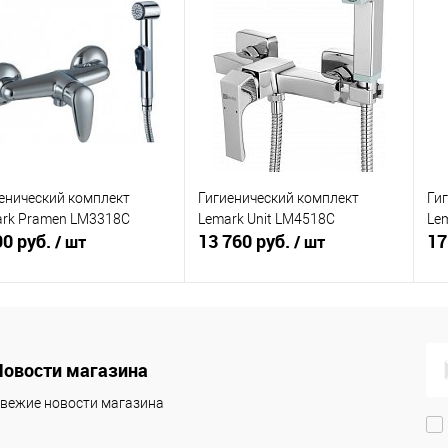
енический комплект
Гигиенический комплект
Ги
rk Pramen LM3318C
Lemark Unit LM4518C
Le
90 руб.
13 760 руб.
17
/ шт
/ шт
В корзину
В корзину
Новости магазина
упить в 1
Сравнение
Купить в 1
Сравнение
клик
кли
вежие новости магазина
 избранное
В наличии
В избранное
В наличии