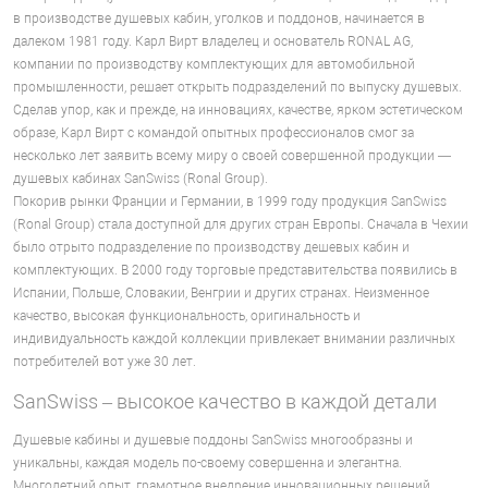
в производстве душевых кабин, уголков и поддонов, начинается в
далеком 1981 году. Карл Вирт владелец и основатель RONAL AG,
компании по производству комплектующих для автомобильной
промышленности, решает открыть подразделений по выпуску душевых.
Сделав упор, как и прежде, на инновациях, качестве, ярком эстетическом
образе, Карл Вирт с командой опытных профессионалов смог за
несколько лет заявить всему миру о своей совершенной продукции —
душевых кабинах SanSwiss (Ronal Group).
Покорив рынки Франции и Германии, в 1999 году продукция SanSwiss
(Ronal Group) стала доступной для других стран Европы. Сначала в Чехии
было отрыто подразделение по производству дешевых кабин и
комплектующих. В 2000 году торговые представительства появились в
Испании, Польше, Словакии, Венгрии и других странах. Неизменное
качество, высокая функциональность, оригинальность и
индивидуальность каждой коллекции привлекает внимании различных
потребителей вот уже 30 лет.
SanSwiss – высокое качество в каждой детали
Душевые кабины и душевые поддоны SanSwiss многообразны и
уникальны, каждая модель по-своему совершенна и элегантна.
Многолетний опыт, грамотное внедрение инновационных решений,