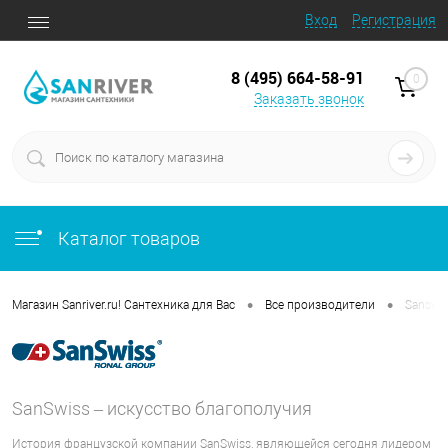
Вход
Регистрация
8 (495) 664-58-91
0
Заказать звонок
Каталог товаров
•
•
Магазин Sanriver.ru! Сантехника для Вас
Все производители
Sanswi
SanSwiss – искусство благополучия
История французской компании SanSwiss, являющейся сегодня лидером