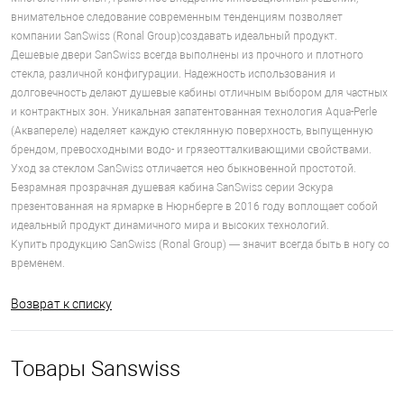
внимательное следование современным тенденциям позволяет
компании SanSwiss (Ronal Group)создавать идеальный продукт.
Дешевые двери SanSwiss всегда выполнены из прочного и плотного
стекла, различной конфигурации. Надежность использования и
долговечность делают душевые кабины отличным выбором для частных
и контрактных зон. Уникальная запатентованная технология Aqua-Perle
(Аквапереле) наделяет каждую стеклянную поверхность, выпущенную
брендом, превосходными водо- и грязеотталкивающими свойствами.
Уход за стеклом SanSwiss отличается нео быкновенной простотой.
Безрамная прозрачная душевая кабина SanSwiss серии Эскура
презентованная на ярмарке в Нюрнберге в 2016 году воплощает собой
идеальный продукт динамичного мира и высоких технологий.
Купить продукцию SanSwiss (Ronal Group) — значит всегда быть в ногу со
временем.
Возврат к списку
Товары Sanswiss