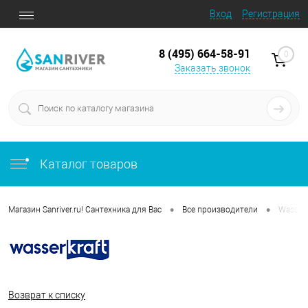
Вход
Регистрация
8 (495) 664-58-91
0
Заказать звонок
Каталог товаров
•
•
Магазин Sanriver.ru! Сантехника для Вас
Все производители
Wasser
Возврат к списку