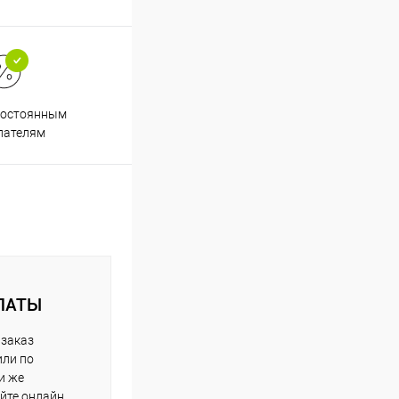
постоянным
пателям
ЛАТЫ
 заказ
или по
и же
йте онлайн.