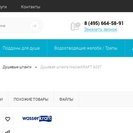
луги
Контакты
8 (495) 664-58-91
Заказать звонок
Поддоны для душа
Водоотводящие желоба / Трапы
•
Душевые штанги
Душевая штанга WasserKRAFT A037
КИ
ПОХОЖИЕ ТОВАРЫ
ФАЙЛЫ