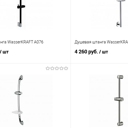
нга WasserKRAFT A076
Душевая штанга WasserKRA
4 260 руб.
/ шт
/ шт
В корзину
В корз
 клик
Сравнение
Купить в 1 клик
е
В наличии
В избранное
Цвет :
Хром