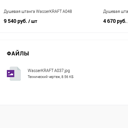
Душевая штанга WasserKRAFT A048
Душевая шта
9 540 руб.
4 670 руб.
/ шт
В корзину
ФАЙЛЫ
Купить в 1 клик
Сравнение
Купить в 1
В избранное
В наличии
В избранно
WasserKRAFT A037.jpg
Технический чертеж, 8.56 КБ
Цвет :
Комплектация
Бронза
С мыльнице
Цвет :
Хром