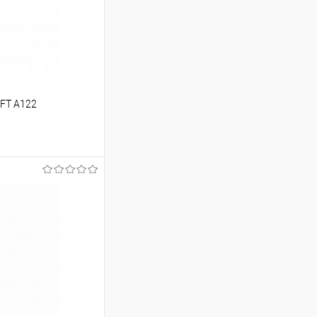
FT A122
ину
Сравнение
В наличии