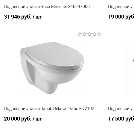
36
35
Подвесной унитаз Roca Meridian 346247000
Подвесной 
Высота см:
Высота см:
31 946 руб.
19 000 ру
/ шт
32
35
Цвет :
Цвет :
В корзину
Белый
Белый
Купить в 1 клик
Сравнение
Купить в 1
В избранное
В наличии
В избранно
Длина см.:
Длина см.:
56
48
Ширина см.:
Ширина см.:
36
34
Подвесной унитаз Jacob Delafon Patio EDV102
Подвесной у
Высота см:
Высота см:
20 000 руб.
17 500 ру
/ шт
30
35