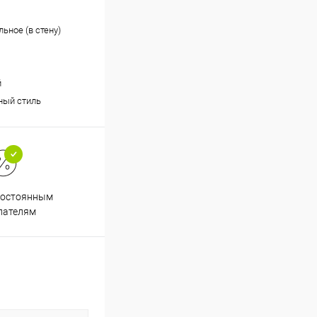
ьное (в стену)
й
ный стиль
постоянным
пателям