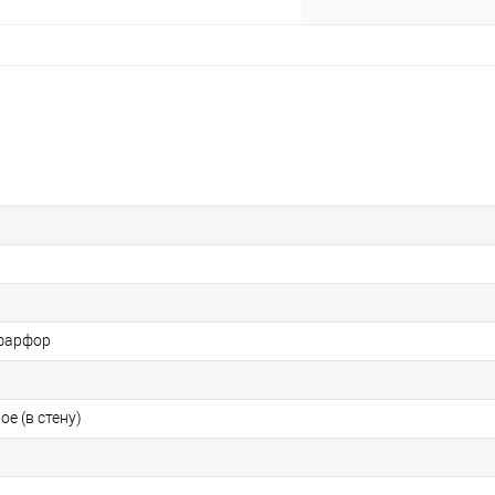
фарфор
е (в стену)