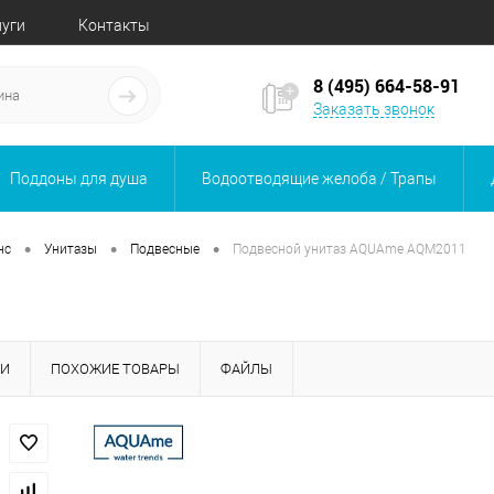
луги
Контакты
8 (495) 664-58-91
Заказать звонок
Поддоны для душа
Водоотводящие желоба / Трапы
•
•
•
нс
Унитазы
Подвесные
Подвесной унитаз AQUAme AQM2011
КИ
ПОХОЖИЕ ТОВАРЫ
ФАЙЛЫ