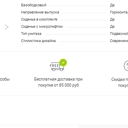
Безободковый
Да
Направление выпуска
Горизонтал
Сиденье в комплекте
Да
Сиденье с микролифтом
Да
Тип унитаза
Подвесно
Стилистика дизайна
Современ
Бесплатная доставка при
особы
Скидки 
покупке от 85 000 руб
поку