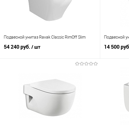
Подвесной унитаз Ravak Classic RimOff Slim
Подвесной у
54 240 руб.
14 500 ру
/ шт
В корзину
Купить в 1 клик
Сравнение
Купить в 1
В избранное
В наличии
В избранно
Длина см.:
Длина см.:
51
50
Ширина см.:
Ширина см.: