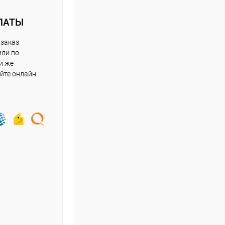
ЛАТЫ
 заказ
или по
и же
йте онлайн.