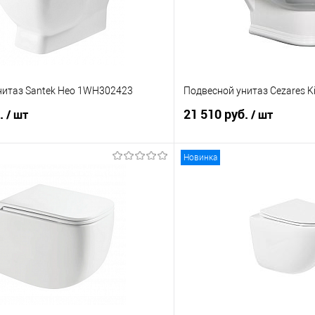
нитаз Santek Нео 1WH302423
Подвесной унитаз Cezares Ki
б.
21 510 руб.
/ шт
/ шт
Новинка
В корзину
В корз
 клик
Сравнение
Купить в 1 клик
е
В наличии
В избранное
Длина см.:
54
Ширина см.: