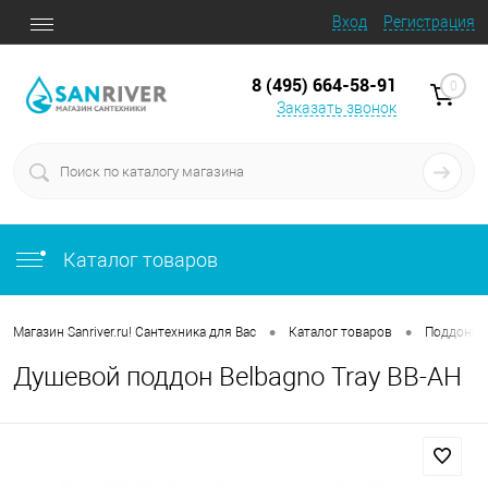
Вход
Регистрация
8 (495) 664-58-91
0
Заказать звонок
Каталог товаров
•
•
Магазин Sanriver.ru! Сантехника для Вас
Каталог товаров
Поддоны 
Душевой поддон Belbagno Tray BB-AH