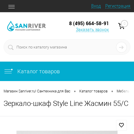
Вход
Регистрация
8 (495) 664-58-91
0
Заказать звонок
Каталог товаров
•
•
Магазин Sanriver.ru! Сантехника для Вас
Каталог товаров
Мебель д
Зеркало-шкаф Style Line Жасмин 55/С