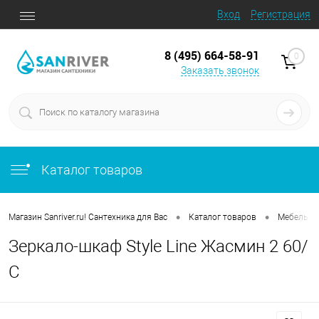
Вход
Регистрация
8 (495) 664-58-91
0
Заказать звонок
Каталог товаров
•
•
Магазин Sanriver.ru! Сантехника для Вас
Каталог товаров
Мебель д
Зеркало-шкаф Style Line Жасмин 2 60/
С