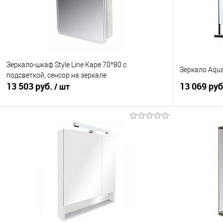
Зеркало-шкаф Style Line Каре 70*80 с
Зеркало Aqu
подсветкой, сенсор на зеркале
13 503 руб.
13 069 ру
/ шт
В корзину
Купить в 1 клик
Сравнение
Купить в 1
В избранное
В наличии
В избранно
Ширина см.:
Ширина см.:
70
100
Глубина см:
Глубина см: