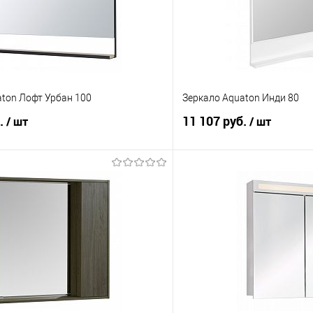
aton Лофт Урбан 100
Зеркало Aquaton Инди 80
б.
11 107 руб.
/ шт
/ шт
В корзину
В корз
 клик
Сравнение
Купить в 1 клик
е
В наличии
В избранное
Ширина см.:
84
Глубина см: