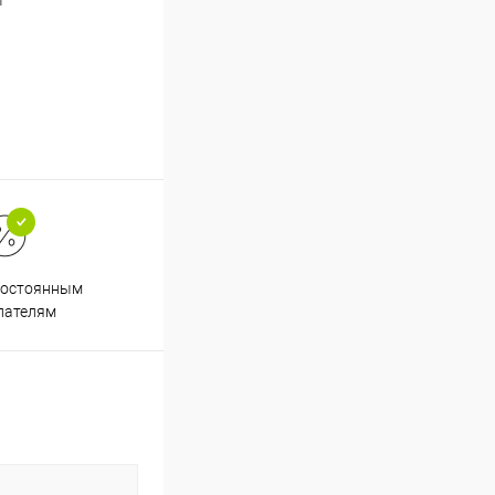
й
постоянным
пателям