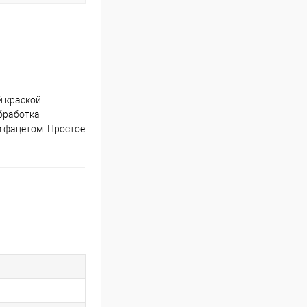
й краской
бработка
 фацетом. Простое