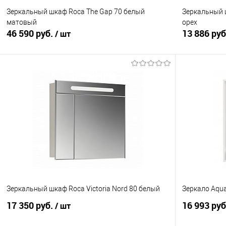
Зеркальный шкаф Roca The Gap 70 белый
Зеркальный 
16
12
матовый
орех
46 590 руб.
13 886 ру
/ шт
В корзину
Купить в 1 клик
Сравнение
Купить в 1
В избранное
В наличии
В избранно
Ширина см.:
Ширина см.:
70
80
Глубина см:
Глубина см:
13
15
Зеркальный шкаф Roca Victoria Nord 80 белый
Зеркало Aqua
Цвет :
Цвет :
17 350 руб.
16 993 ру
/ шт
Белый матовый
Грецкий орех