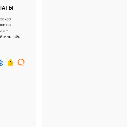
ЛАТЫ
 заказ
или по
и же
йте онлайн.