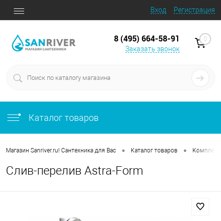
Вход
Регистрация
8 (495) 664-58-91
0
Заказать звонок
Каталог товаров
•
•
Магазин Sanriver.ru! Сантехника для Вас
Каталог товаров
Комплек
Слив-перелив Astra-Form