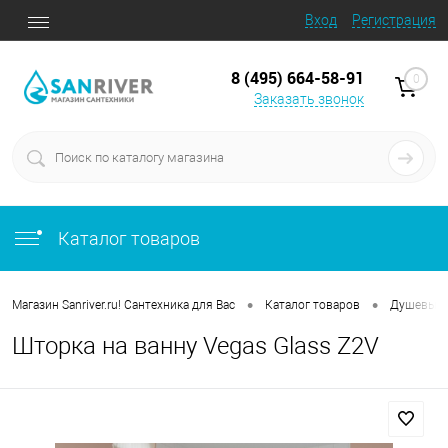
Вход
Регистрация
8 (495) 664-58-91
0
Заказать звонок
Каталог товаров
•
•
Магазин Sanriver.ru! Сантехника для Вас
Каталог товаров
Душевые 
Шторка на ванну Vegas Glass Z2V