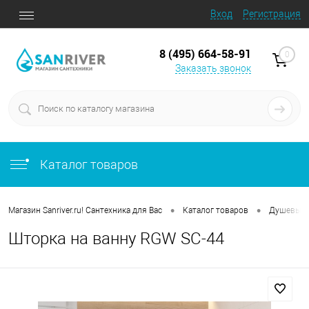
Вход
Регистрация
8 (495) 664-58-91
0
Заказать звонок
Каталог товаров
•
•
Магазин Sanriver.ru! Сантехника для Вас
Каталог товаров
Душевые 
Шторка на ванну RGW SC-44