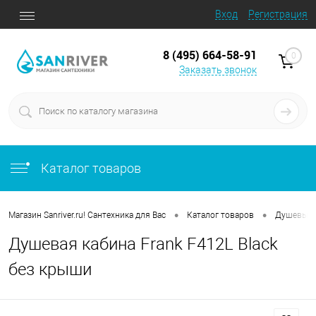
Вход
Регистрация
8 (495) 664-58-91
0
Заказать звонок
Каталог товаров
•
•
Магазин Sanriver.ru! Сантехника для Вас
Каталог товаров
Душевые 
Душевая кабина Frank F412L Black
без крыши