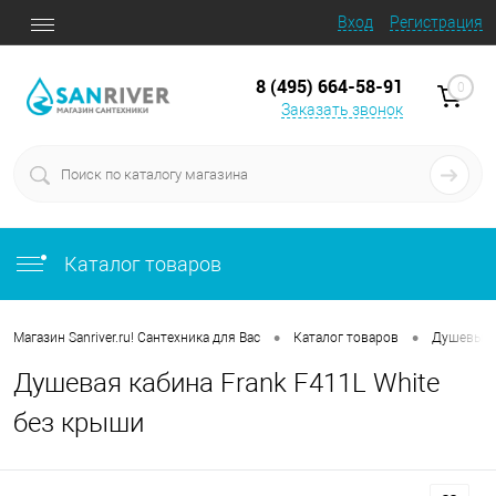
Вход
Регистрация
8 (495) 664-58-91
0
Заказать звонок
Каталог товаров
•
•
Магазин Sanriver.ru! Сантехника для Вас
Каталог товаров
Душевые 
Душевая кабина Frank F411L White
без крыши