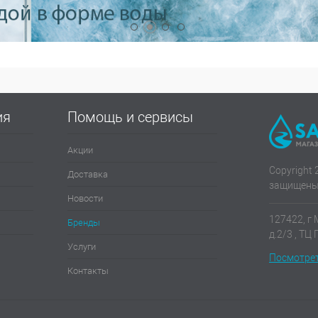
ия
Помощь и сервисы
Акции
Copyright 
Доставка
защищены
Новости
127422, г 
Бренды
д.2/3 , ТЦ
Услуги
Посмотрет
Контакты