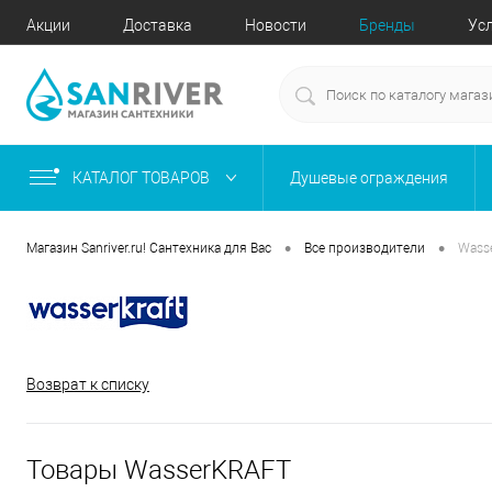
Акции
Доставка
Новости
Бренды
Ус
КАТАЛОГ ТОВАРОВ
Душевые ограждения
•
•
Магазин Sanriver.ru! Сантехника для Вас
Все производители
Wass
Возврат к списку
Товары WasserKRAFT