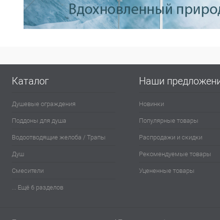
Каталог
Наши предложен
Душевые ограждения
Новинки
Поддоны для душа
Популярные товары
Водоотводящие желоба / Трапы
Распродажи и скидки
Душ
Рекомендуемые товары
Смесители
Уцененные товары
... Ещё 6 разделов