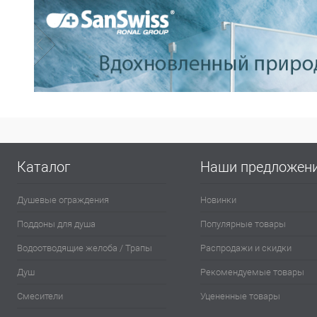
Каталог
Наши предложен
Душевые ограждения
Новинки
Поддоны для душа
Популярные товары
Водоотводящие желоба / Трапы
Распродажи и скидки
Душ
Рекомендуемые товары
Смесители
Уцененные товары