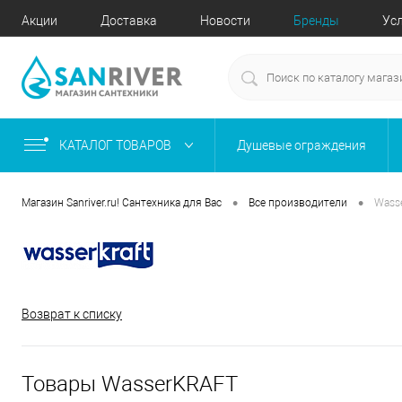
Акции
Доставка
Новости
Бренды
Ус
КАТАЛОГ ТОВАРОВ
Душевые ограждения
•
•
Магазин Sanriver.ru! Сантехника для Вас
Все производители
Wass
Возврат к списку
Товары WasserKRAFT