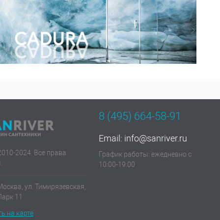
8 (495) 664-58-91
Email:
info@sanriver.ru
2010-2024. Все права
График работы: ежедневно с
.
10:00-19:00
Москва, ул. Тимирязевская,
 Парк 11
ь на карте