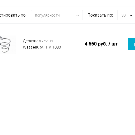
ртировать по:
Показать по:
популярности
30
Держатель фена
4 660 руб.
/ шт
WasserKRAFT K-1080