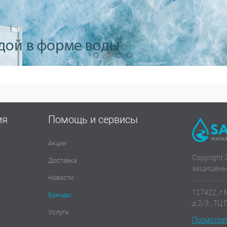
ия
Помощь и сервисы
Акции
Copyright 
Доставка
защищены
Новости
127422, г 
Бренды
д.2/3 , ТЦ
Услуги
Посмотрет