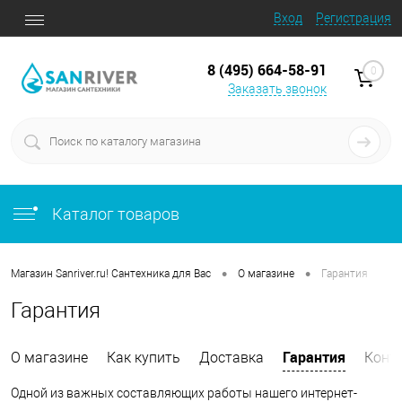
Вход
Регистрация
8 (495) 664-58-91
0
Заказать звонок
Каталог товаров
•
•
Магазин Sanriver.ru! Сантехника для Вас
О магазине
Гарантия
Гарантия
Гарантия
О магазине
Как купить
Доставка
Конт
Одной из важных составляющих работы нашего интернет-