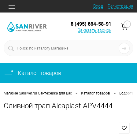
Вход
Регистрация
8 (495) 664-58-91
0
Заказать звонок
Каталог товаров
•
•
Магазин Sanriver.ru! Сантехника для Вас
Каталог товаров
Водоотво
Сливной трап Alcaplast APV4444