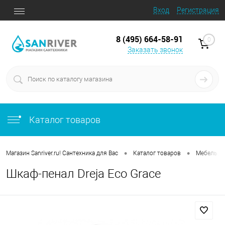
Вход
Регистрация
8 (495) 664-58-91
0
Заказать звонок
Каталог товаров
•
•
Магазин Sanriver.ru! Сантехника для Вас
Каталог товаров
Мебель д
Шкаф-пенал Dreja Eco Grace