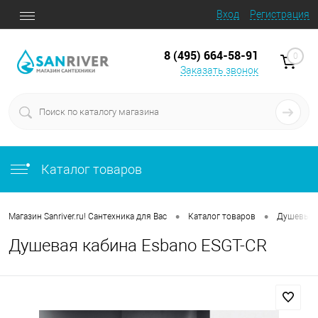
Вход
Регистрация
8 (495) 664-58-91
0
Заказать звонок
Каталог товаров
•
•
Магазин Sanriver.ru! Сантехника для Вас
Каталог товаров
Душевые 
Душевая кабина Esbano ESGT-CR