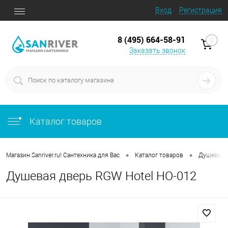
Вход
Регистрация
8 (495) 664-58-91
0
Заказать звонок
Каталог товаров
•
•
Магазин Sanriver.ru! Сантехника для Вас
Каталог товаров
Душевые 
Душевая дверь RGW Hotel HO-012