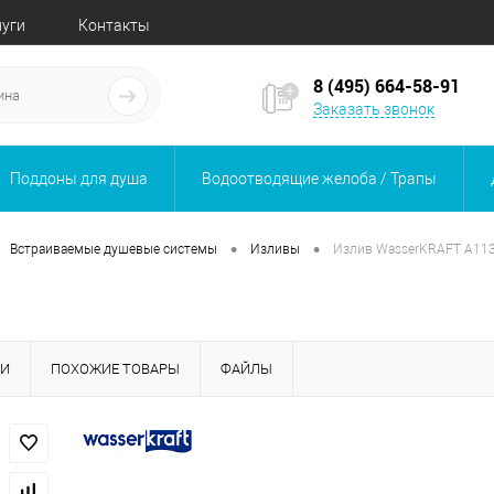
луги
Контакты
8 (495) 664-58-91
Заказать звонок
Поддоны для душа
Водоотводящие желоба / Трапы
•
•
Встраиваемые душевые системы
Изливы
Излив WasserKRAFT A11
КИ
ПОХОЖИЕ ТОВАРЫ
ФАЙЛЫ