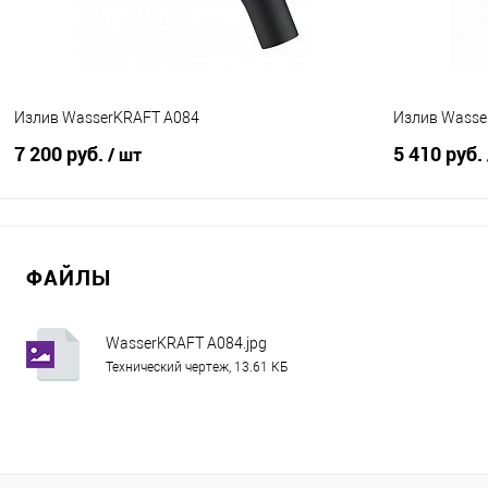
Цвет :
Цвет :
Бронза
Хром матов
Излив WasserKRAFT A084
Излив Wasse
7 200 руб.
5 410 руб.
/ шт
В корзину
ФАЙЛЫ
Купить в 1 клик
Сравнение
Купить в 1
В избранное
В наличии
В избранно
WasserKRAFT A084.jpg
Технический чертеж, 13.61 КБ
Цвет :
Цвет :
Черный
Хром