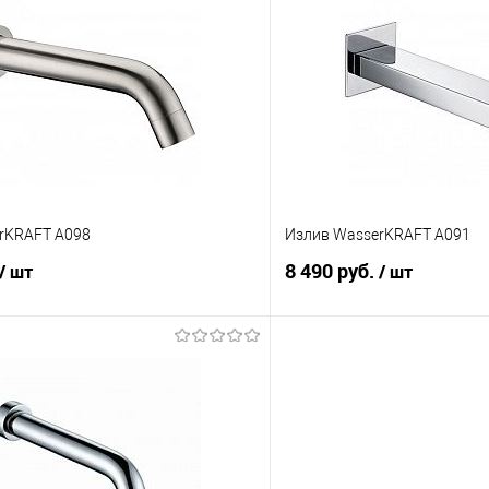
rKRAFT A098
Излив WasserKRAFT A091
8 490 руб.
/ шт
/ шт
В корзину
В корз
 клик
Сравнение
Купить в 1 клик
е
В наличии
В избранное