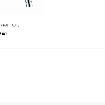
Цвет :
ый
Хром
rKRAFT A018
/ шт
В корзину
 клик
Сравнение
е
В наличии