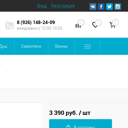
Вход
Регистрация
8 (926) 148-24-09
0
0
0
ежедневно с 10:00-19:00
Душ
Смесители
Ванны
3
3 390 руб.
/ шт
В корзину