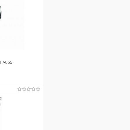
T A065
ину
Сравнение
В наличии