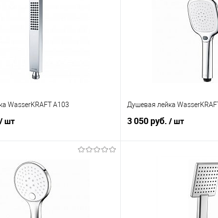
ка WasserKRAFT A103
Душевая лейка WasserKRAF
3 050 руб.
/ шт
/ шт
В корзину
В корз
 клик
Сравнение
Купить в 1 клик
е
В наличии
В избранное