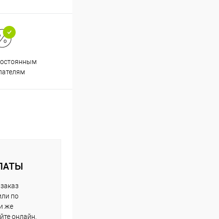
постоянным
пателям
ЛАТЫ
 заказ
или по
и же
йте онлайн.