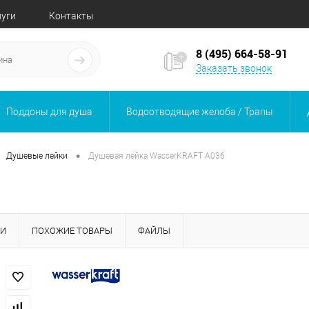
луги
Контакты
8 (495) 664-58-91
Заказать звонок
Поддоны для душа
Водоотводящие желоба / Трапы
•
Душевые лейки
Душевая лейка WasserKRAFT A036
КИ
ПОХОЖИЕ ТОВАРЫ
ФАЙЛЫ