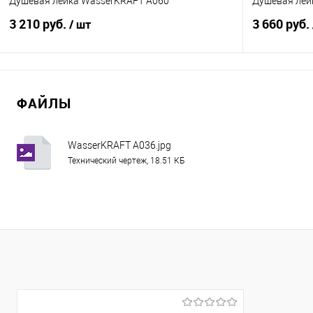
Душевая лейка WasserKRAFT A060
Душевая лей
3 210 руб.
3 660 руб.
/ шт
В корзину
ФАЙЛЫ
Купить в 1 клик
Сравнение
Купить в 1
В избранное
В наличии
В избранно
WasserKRAFT A036.jpg
Технический чертеж, 18.51 КБ
Цвет :
Цвет :
Хром
Черный