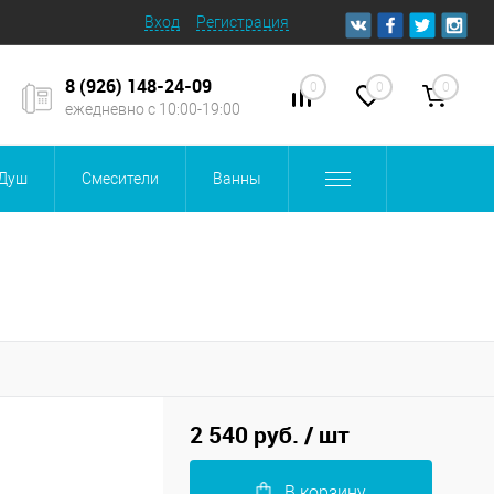
Вход
Регистрация
8 (926) 148-24-09
0
0
0
ежедневно с 10:00-19:00
Душ
Смесители
Ванны
2 540 руб.
/ шт
В корзину