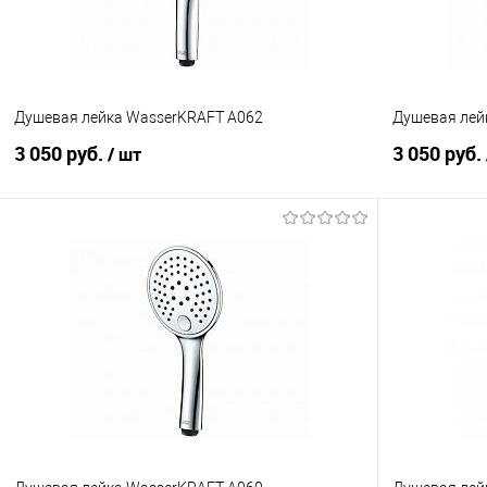
Цвет :
Цвет :
Белый
Хром
Душевая лейка WasserKRAFT A062
Душевая лей
3 050 руб.
3 050 руб.
/ шт
В корзину
Купить в 1 клик
Сравнение
Купить в 1
В избранное
В наличии
В избранно
Цвет :
Цвет :
Хром
Хром