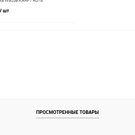
ка WasserKRAFT A078
/ шт
В корзину
 клик
Сравнение
е
В наличии
ПРОСМОТРЕННЫЕ ТОВАРЫ