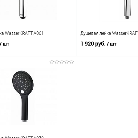
Цвет :
Хром
ка WasserKRAFT A061
Душевая лейка WasserKRAF
1 920 руб.
/ шт
/ шт
В корзину
В корз
 клик
Сравнение
Купить в 1 клик
е
В наличии
В избранное
Цвет :
Хром