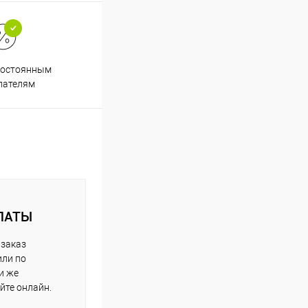
постоянным
пателям
ЛАТЫ
 заказ
или по
и же
йте онлайн.