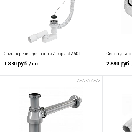
Купить в 1 клик
Сравнение
Купить в 1
В избранное
В наличии
В избранно
Цвет :
Цвет :
Хром
Хром
Слив-перелив для ванны Alcaplast A501
Сифон для п
1 830 руб.
2 880 руб.
/ шт
В корзину
Купить в 1 клик
Сравнение
Купить в 1
В избранное
В наличии
В избранно
Цвет :
Цвет :