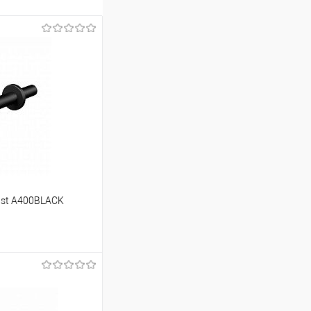
ast A400BLACK
ину