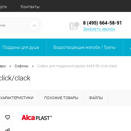
луги
Контакты
8 (495) 664-58-91
Заказать звонок
Поддоны для душа
Водоотводящие желоба / Трапы
•
•
уары
Сифоны
Сифон для поддона Alcaplast A465-50 click/clack
lick/clack
ХАРАКТЕРИСТИКИ
ПОХОЖИЕ ТОВАРЫ
ФАЙЛЫ