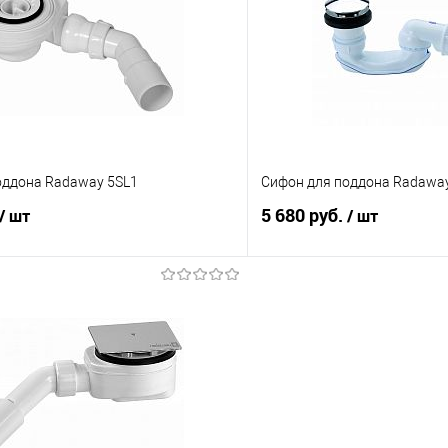
 клик
Сравнение
Купить в 1 клик
е
В наличии
В избранное
Цвет :
Черный
оддона Radaway 5SL1
Сифон для поддона Radawa
5 680 руб.
/ шт
/ шт
В корзину
В корз
 клик
Сравнение
Купить в 1 клик
е
В наличии
В избранное
Цвет :