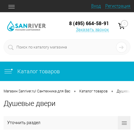
Вход
Регистрация
8 (495) 664-58-91
0
Заказать звонок
Каталог товаров
•
•
Магазин Sanriver.ru! Сантехника для Вас
Каталог товаров
Душевые 
Душевые двери
Уточнить раздел